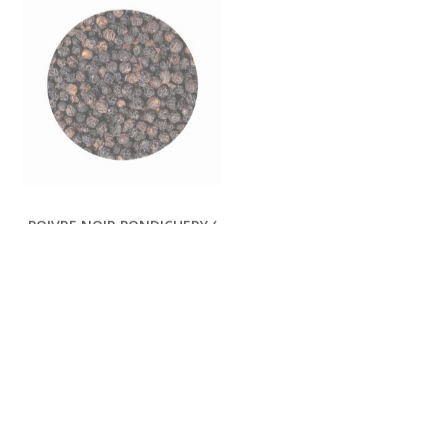
12,00 €
MÉLANGE BACON FUMÉ
POIVRE NOIR PONDICHERY (
INDE )
Plage
6,00
€
–
12,00
€
de
6,50
€
prix :
6,00 €
à
12,00 €