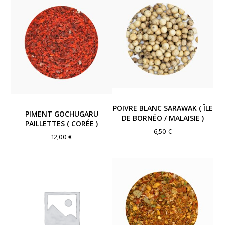
6,00 €
à
12,00 €
POIVRE BLANC SARAWAK ( ÎLE
PIMENT GOCHUGARU
DE BORNÉO / MALAISIE )
PAILLETTES ( CORÉE )
6,50
€
12,00
€