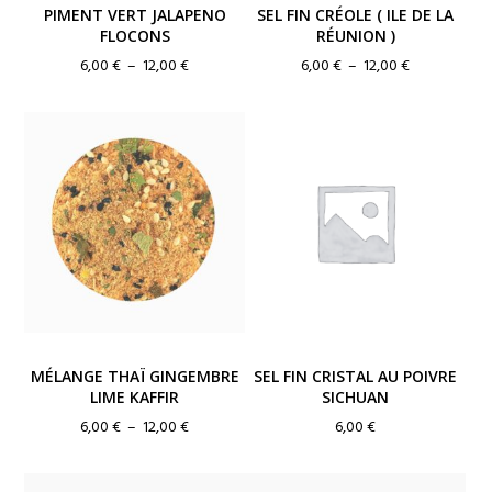
PIMENT VERT JALAPENO
SEL FIN CRÉOLE ( ILE DE LA
FLOCONS
RÉUNION )
Plage
Plage
6,00
€
–
12,00
€
6,00
€
–
12,00
€
de
de
prix :
prix :
6,00 €
6,00 €
à
à
12,00 €
12,00 €
MÉLANGE THAÏ GINGEMBRE
SEL FIN CRISTAL AU POIVRE
LIME KAFFIR
SICHUAN
Plage
6,00
€
–
12,00
€
6,00
€
de
prix :