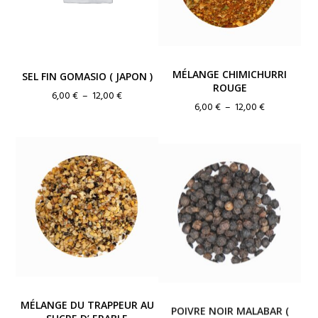
MÉLANGE CHIMICHURRI
SEL FIN GOMASIO ( JAPON )
ROUGE
Plage
6,00
€
–
12,00
€
Plage
6,00
€
–
12,00
€
de
de
prix :
prix :
6,00 €
6,00 €
à
à
12,00 €
12,00 €
POIVRE NOIR MALABAR (
MÉLANGE DU TRAPPEUR AU
INDE )