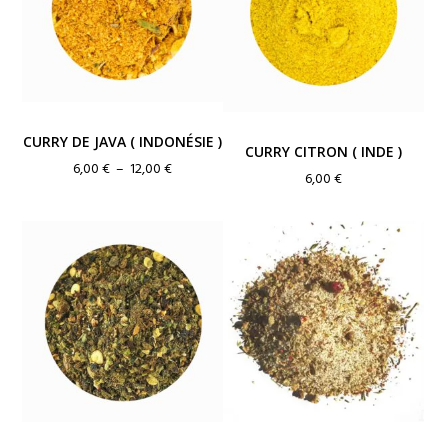
CURRY DE JAVA ( INDONÉSIE )
CURRY CITRON ( INDE )
Plage
6,00
€
–
12,00
€
6,00
€
de
prix :
6,00 €
à
12,00 €