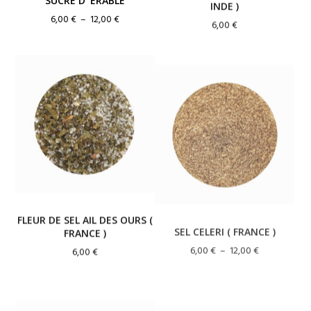
SUCRE D’ ERABLE
6,00
€
Plage
6,00
€
–
12,00
€
de
prix :
6,00 €
à
12,00 €
FLEUR DE SEL AIL DES OURS (
SEL CELERI ( FRANCE )
FRANCE )
Plage
6,00
€
–
12,00
€
6,00
€
de
prix :
6,00 €
à