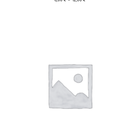
de
prix :
6,00 €
à
12,00 €