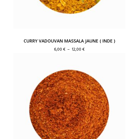
CURRY VADOUVAN MASSALA JAUNE ( INDE )
Plage
6,00
€
–
12,00
€
de
prix :
6,00 €
à
12,00 €