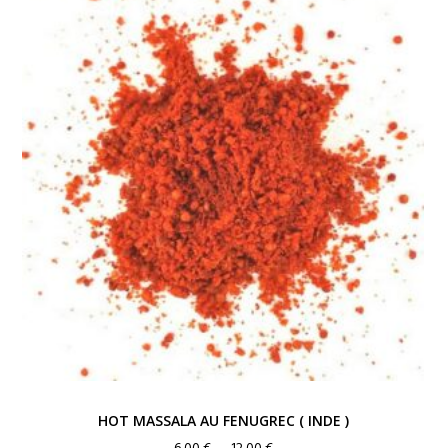
à
12,00 €
HOT MASSALA AU FENUGREC ( INDE )
Plage
6,00
€
–
12,00
€