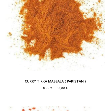
CURRY TIKKA MASSALA ( PAKISTAN )
Plage
6,00
€
–
12,00
€
de
prix :
6,00 €