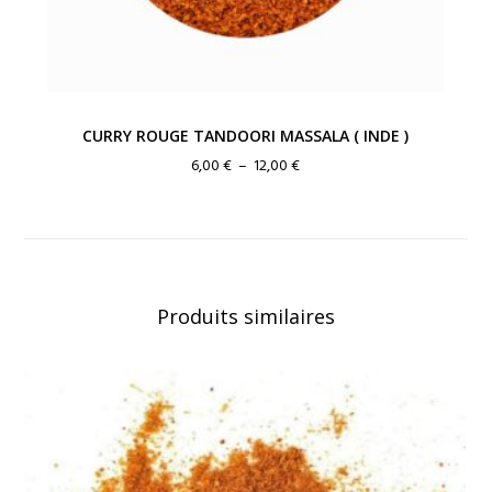
CURRY ROUGE TANDOORI MASSALA ( INDE )
Plage
6,00
€
–
12,00
€
de
prix :
6,00 €
à
12,00 €
Produits similaires