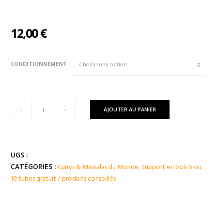
12,00
€
CONDITIONNEMENT
quantité
AJOUTER AU PANIER
-
+
de
Curry
Brun
TANDOORI
UGS :
MASSALA
Currys & Massalas du Monde
,
Support en bois 5 ou
CATÉGORIES :
10 tubes gratuit / produits conseillés