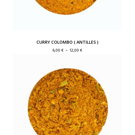
CURRY COLOMBO ( ANTILLES )
Plage
6,00
€
–
12,00
€
de
prix :
6,00 €
à
12,00 €