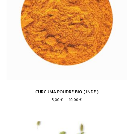
CURCUMA POUDRE BIO ( INDE )
Plage
5,00
€
–
10,00
€
de
prix :
5,00 €
à