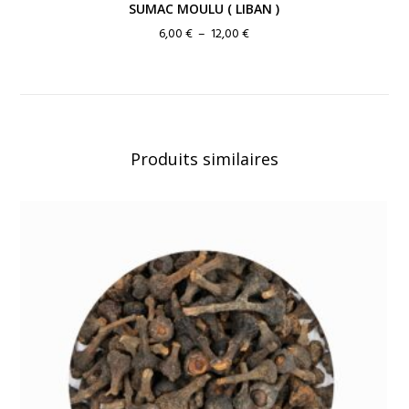
SUMAC MOULU ( LIBAN )
Plage
6,00
€
–
12,00
€
de
prix :
6,00 €
à
12,00 €
Produits similaires