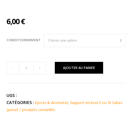
6,00
€
CONDITIONNEMENT
quantité
AJOUTER AU PANIER
-
+
de
CARDAMOME
Verte
(
UGS :
Guatemala
Epices & Aromates
,
Support en bois 5 ou 10 tubes
CATÉGORIES :
)
gratuit / produits conseillés