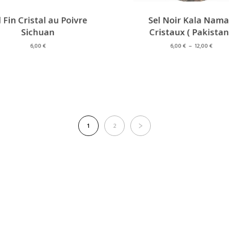
Fin Cristal au Poivre
Sel Noir Kala Na
Sichuan
Cristaux ( Pakista
Pla
6,00
€
6,00
€
–
12,00
€
de
prix 
6,00
à
12,0
1
2