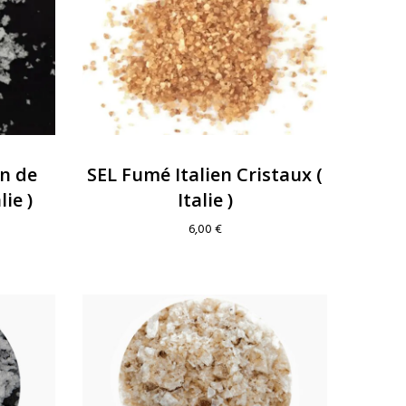
in de
SEL Fumé Italien Cristaux (
ie )
Italie )
6,00
€