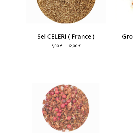
Sel CELERI ( France )
Gro
Plage
6,00
€
–
12,00
€
de
prix :
6,00 €
à
12,00 €