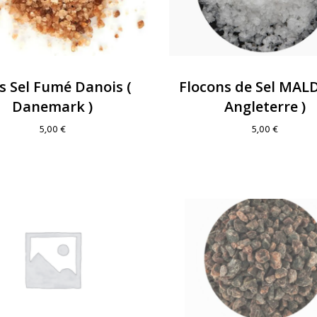
s Sel Fumé Danois (
Flocons de Sel MAL
Danemark )
Angleterre )
5,00
€
5,00
€