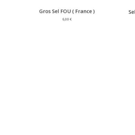
Gros Sel FOU ( France )
Sel 
6,00
€