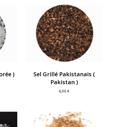
orée )
Sel Grillé Pakistanais (
Pakistan )
6,00
€