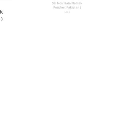
mak
Sel Noir Kala Namak
n )
Poudre ( Pakistan )
ge
6,00
€
:
 €
0 €