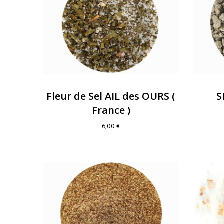
Fleur de Sel AIL des OURS (
S
France )
6,00
€