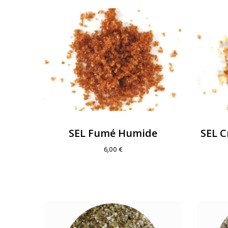
SEL Fumé Humide
SEL C
6,00
€