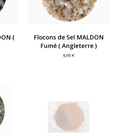
DON (
Flocons de Sel MALDON
Fumé ( Angleterre )
6,00
€