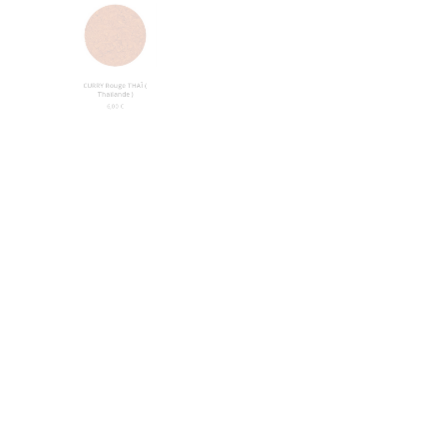
CURRY Rouge THAÏ (
HOT Massala au Fenugrec
Thaïlande )
( Inde )
Plage
6,00
€
6,00
€
–
12,00
€
de
prix :
6,00 €
à
12,00 €
CURRY Tikka Massala (
Pakistan )
CURRY Massala à l’Ail
Plage
6,00
€
–
12,00
€
Grillé / Feuilles de Curry (
de