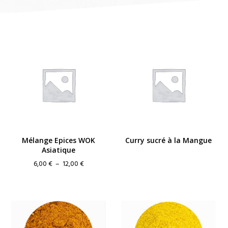
Mélange Epices WOK
Curry sucré à la Mangue
Asiatique
Plage
6,00
€
–
12,00
€
de
prix :
6,00 €
à
12,00 €