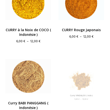
CURRY à la Noix de COCO (
CURRY Rouge Japonais
Indonésie )
Plage
6,00
€
–
12,00
€
Plage
6,00
€
–
12,00
€
de
de
prix :
prix :
6,00 €
6,00 €
à
à
12,00 €
12,00 €
Curry BABI PANGGANG (
Curry VINDALOO ( Inde )
Indonésie )
Plage
5,00
€
–
10,00
€