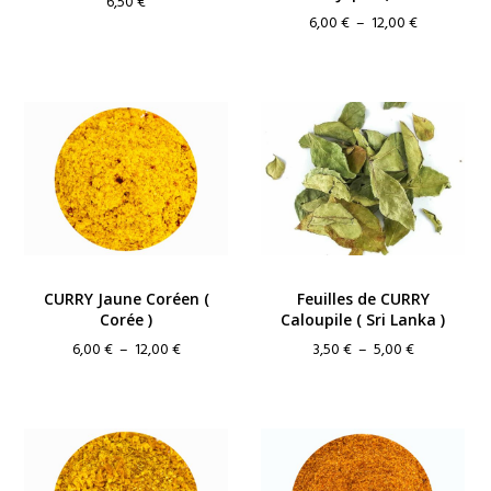
6,50
€
Plage
6,00
€
–
12,00
€
de
prix :
6,00 €
à
12,00 €
CURRY Jaune Coréen (
Feuilles de CURRY
Corée )
Caloupile ( Sri Lanka )
Plage
Plage
6,00
€
–
12,00
€
3,50
€
–
5,00
€
de
de
prix :
prix :
6,00 €
3,50 €
à
à
12,00 €
5,00 €