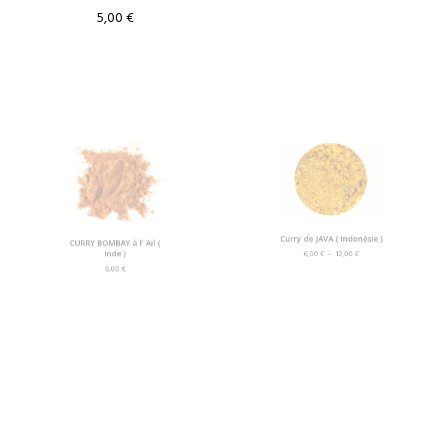
5,00
€
de
prix :
5,00 €
à
10,00 €
CURRY BOMBAY à l’ Ail (
Curry de JAVA ( Indonésie )
Inde )
Plage
6,00
€
–
12,00
€
6,00
€
de
prix :
6,00 €
à
12,00 €