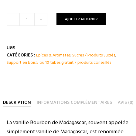
à
19,00 €
quantité
AJOUTER AU PANIER
-
+
de
VANILLE
Bourbon
Madagascar
UGS :
Gousses
Epices & Aromates
,
Sucres / Produits Sucrés
,
CATÉGORIES :
BIO
Support en bois 5 ou 10 tubes gratuit / produits conseillés
DESCRIPTION
INFORMATIONS COMPLÉMENTAIRES
AVIS (0)
La vanille Bourbon de Madagascar, souvent appelée
simplement vanille de Madagascar, est renommée