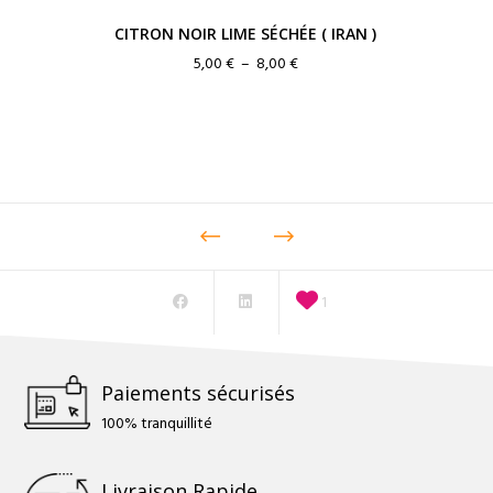
CITRON NOIR LIME SÉCHÉE ( IRAN )
Plage
5,00
€
–
8,00
€
de
prix :
5,00 €
à
8,00 €
1
Paiements sécurisés
100% tranquillité
Livraison Rapide