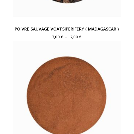
POIVRE SAUVAGE VOATSIPERIFERY ( MADAGASCAR )
Plage
7,00
€
–
17,00
€
de
prix :
7,00 €
à
17,00 €