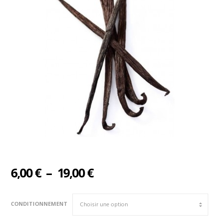
Plage
6,00
€
–
19,00
€
de
prix :
CONDITIONNEMENT
6,00 €