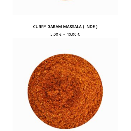
CURRY GARAM MASSALA ( INDE )
Plage
5,00
€
–
10,00
€
de
prix :
5,00 €
à
10,00 €