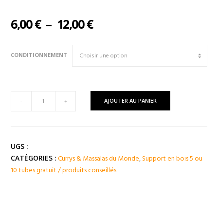
Plage
6,00
€
–
12,00
€
de
prix :
CONDITIONNEMENT
6,00 €
à
12,00 €
quantité
AJOUTER AU PANIER
-
+
de
CURRY
à
la
UGS :
Noix
Currys & Massalas du Monde
,
Support en bois 5 ou
CATÉGORIES :
de
10 tubes gratuit / produits conseillés
COCO
(
Indonésie
)