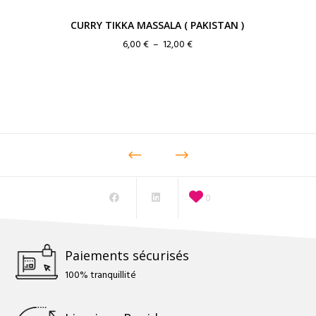
CURRY TIKKA MASSALA ( PAKISTAN )
Plage
6,00
€
–
12,00
€
de
prix :
6,00 €
à
12,00 €
0
Paiements sécurisés
100% tranquillité