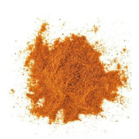
prix :
6,00 €
à
12,00 €