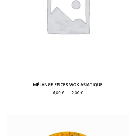
MÉLANGE EPICES WOK ASIATIQUE
Plage
6,00
€
–
12,00
€
de
prix :
6,00 €
à
12,00 €