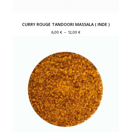
CURRY ROUGE TANDOORI MASSALA ( INDE )
Plage
6,00
€
–
12,00
€
de
prix :
6,00 €
à
12,00 €