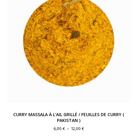
CURRY MASSALA À L’AIL GRILLÉ / FEUILLES DE CURRY (
PAKISTAN )
Plage
6,00
€
–
12,00
€
de