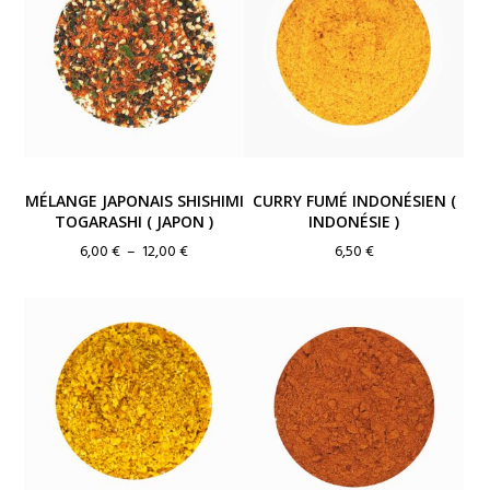
MÉLANGE JAPONAIS SHISHIMI
CURRY FUMÉ INDONÉSIEN (
TOGARASHI ( JAPON )
INDONÉSIE )
Plage
6,00
€
–
12,00
€
6,50
€
de
prix :
6,00 €
à
12,00 €