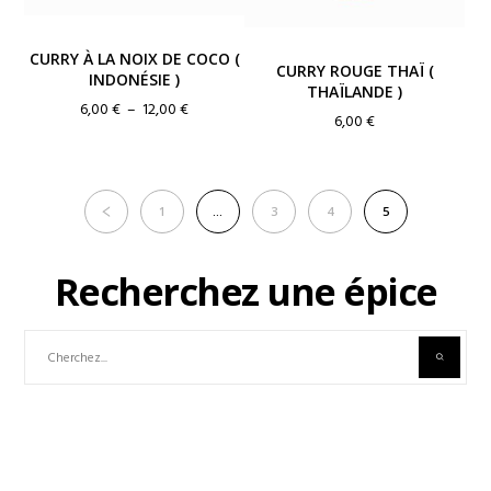
CURRY À LA NOIX DE COCO (
CURRY ROUGE THAÏ (
INDONÉSIE )
THAÏLANDE )
Plage
6,00
€
–
12,00
€
6,00
€
de
prix :
6,00 €
à
1
…
3
4
5
12,00 €
Recherchez une épice