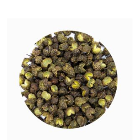
de
prix :
6,00 €
à
12,00 €