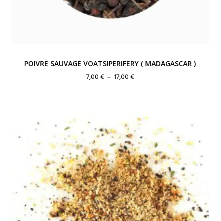
POIVRE SAUVAGE VOATSIPERIFERY ( MADAGASCAR )
Plage
7,00
€
–
17,00
€
de
prix :
7,00 €
à
17,00 €