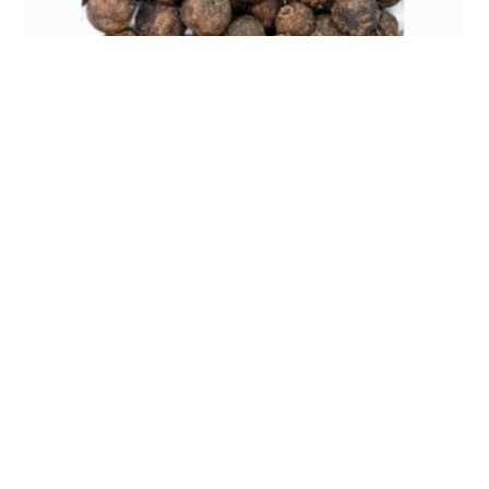
POIVRE BAIE DE JAMAÏQUE ( JAMAÏQUE )
Plage
6,00
€
–
12,00
€
de
prix :
6,00 €
1
2
3
4
→
à
12,00 €