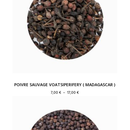
POIVRE SAUVAGE VOATSIPERIFERY ( MADAGASCAR )
Plage
7,00
€
–
17,00
€
de
prix :
7,00 €
à
17,00 €