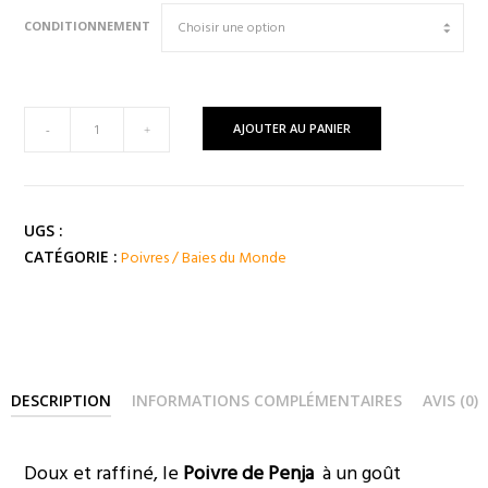
CONDITIONNEMENT
quantité
AJOUTER AU PANIER
-
+
de
Poivre
-
Les
UGS :
3
Poivres / Baies du Monde
CATÉGORIE :
Poivres
de
PENJA
(
Cameroun
DESCRIPTION
INFORMATIONS COMPLÉMENTAIRES
AVIS (0)
)
Doux et raffiné, le
Poivre de Penja
à un goût