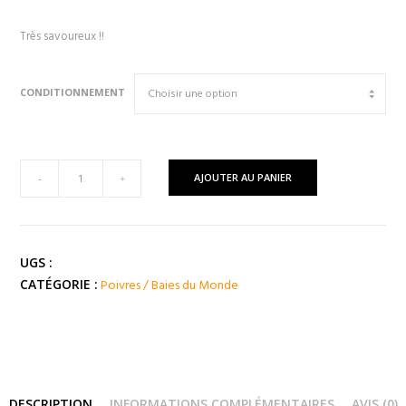
Très savoureux !!
CONDITIONNEMENT
quantité
AJOUTER AU PANIER
-
+
de
Mélange
POIVRE
AIL
UGS :
Poivres / Baies du Monde
CATÉGORIE :
DESCRIPTION
INFORMATIONS COMPLÉMENTAIRES
AVIS (0)