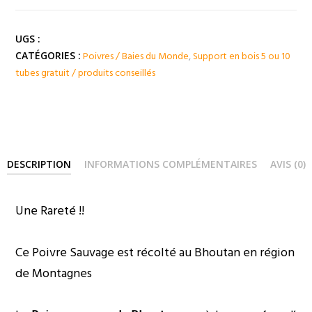
Poivre
Citronné
du
UGS :
BHOUTAN
Poivres / Baies du Monde
,
Support en bois 5 ou 10
CATÉGORIES :
tubes gratuit / produits conseillés
DESCRIPTION
INFORMATIONS COMPLÉMENTAIRES
AVIS (0)
Une Rareté !!
Ce Poivre Sauvage est récolté au Bhoutan en région
de Montagnes