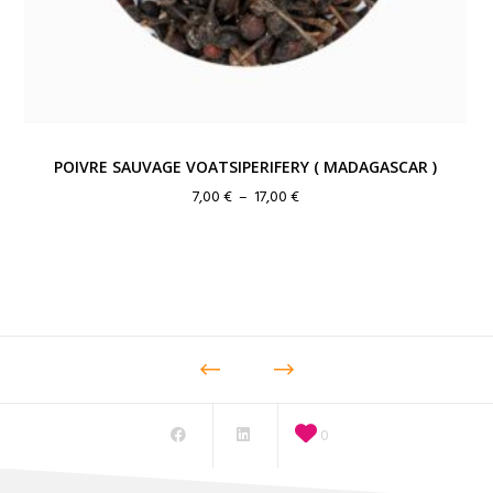
POIVRE SAUVAGE VOATSIPERIFERY ( MADAGASCAR )
Plage
7,00
€
–
17,00
€
de
prix :
7,00 €
à
17,00 €
0