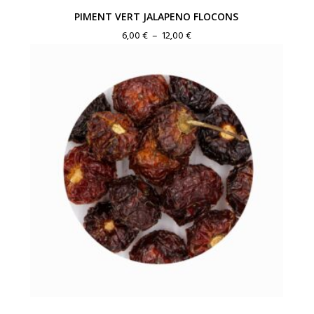
PIMENT VERT JALAPENO FLOCONS
Plage
6,00
€
–
12,00
€
de
prix :
6,00 €
à
12,00 €