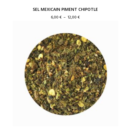
SEL MEXICAIN PIMENT CHIPOTLE
Plage
6,00
€
–
12,00
€
de
prix :
6,00 €
à
12,00 €