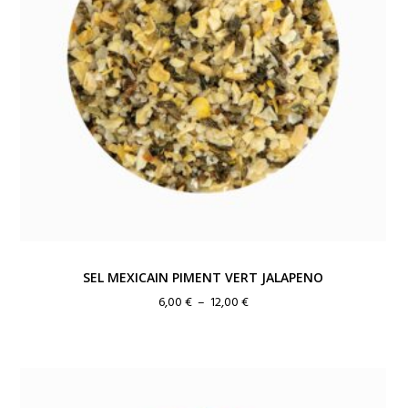
SEL MEXICAIN PIMENT VERT JALAPENO
Plage
6,00
€
–
12,00
€
de
prix :
6,00 €
à