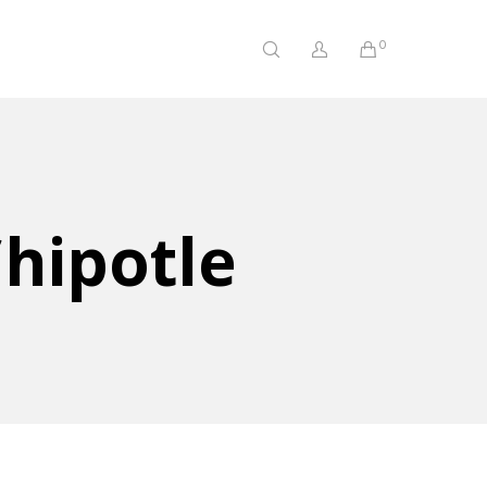
0
hipotle