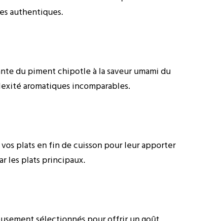
nes authentiques.
uante du piment chipotle à la saveur umami du
plexité aromatiques incomparables.
r vos plats en fin de cuisson pour leur apporter
r les plats principaux.
eusement sélectionnés pour offrir un goût