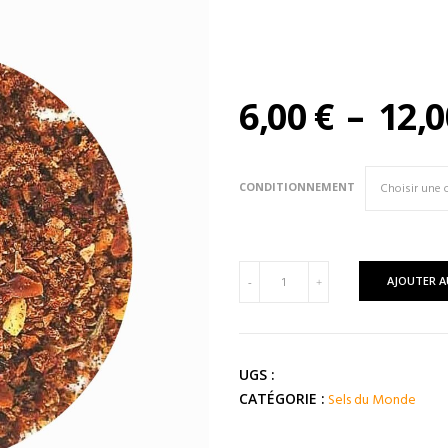
6,00
€
–
12,
CONDITIONNEMENT
quantité
AJOUTER A
-
+
de
SEL
Mexicain
Piment
UGS :
Chipotle
Sels du Monde
CATÉGORIE :