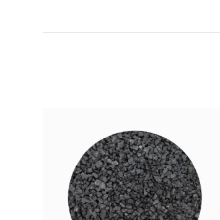
prix :
6,00 €
à
12,00 €