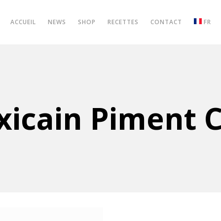
ACCUEIL
NEWS
SHOP
RECETTES
CONTACT
FR
xicain Piment C