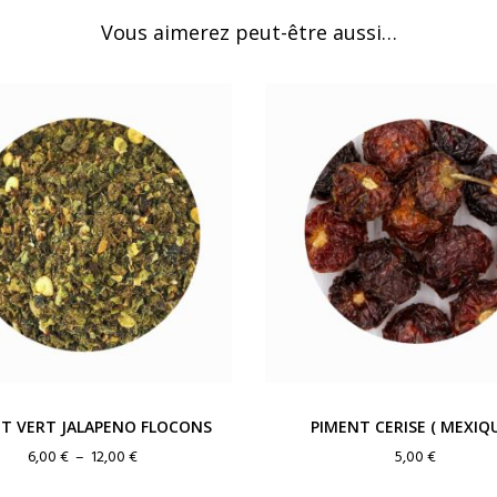
Vous aimerez peut-être aussi…
T VERT JALAPENO FLOCONS
PIMENT CERISE ( MEXIQU
Plage
6,00
€
–
12,00
€
5,00
€
de