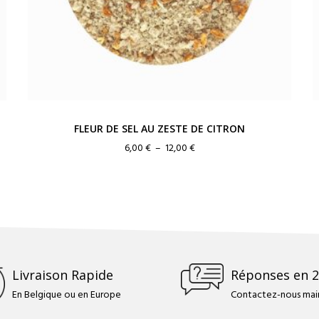
FLEUR DE SEL AU ZESTE DE CITRON
Plage
6,00
€
–
12,00
€
de
prix :
6,00 €
à
12,00 €
Livraison Rapide
Réponses en 
En Belgique ou en Europe
Contactez-nous main