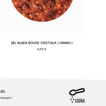
SEL ALAEA ROUGE CRISTAUX ( HAWAÏ )
6,00
€
24h
tenant !