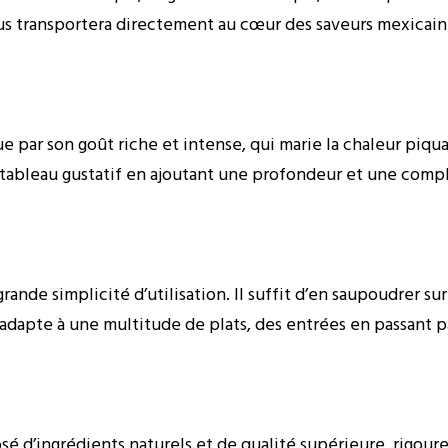
vous transportera directement au cœur des saveurs mexicai
e par son goût riche et intense, qui marie la chaleur piq
ce tableau gustatif en ajoutant une profondeur et une com
ande simplicité d’utilisation. Il suffit d’en saupoudrer su
adapte à une multitude de plats, des entrées en passant pa
é d’ingrédients naturels et de qualité supérieure, rigour