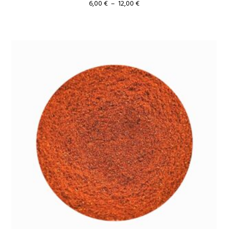
Plage
6,00
€
–
12,00
€
de
prix :
6,00 €
à
12,00 €