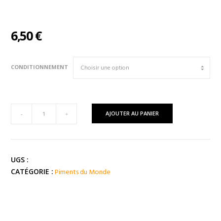
6,50
€
CONDITIONNEMENT
quantité
AJOUTER AU PANIER
-
+
de
Petit
Piment
Rond
UGS :
Indien
Piments du Monde
CATÉGORIE :
(
Inde
)