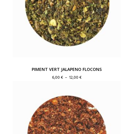
PIMENT VERT JALAPENO FLOCONS
Plage
6,00
€
–
12,00
€
de
prix :
6,00 €
à
12,00 €