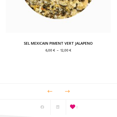
SEL MEXICAIN PIMENT VERT JALAPENO
Plage
6,00
€
–
12,00
€
de
prix :
6,00 €
à
12,00 €
0