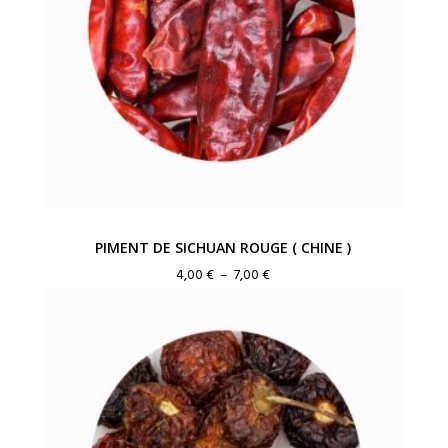
PIMENT DE SICHUAN ROUGE ( CHINE )
Plage
4,00
€
–
7,00
€
de
prix :
4,00 €
à
7,00 €