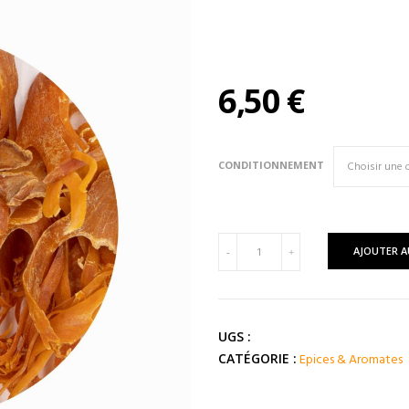
6,50
€
CONDITIONNEMENT
quantité
AJOUTER A
-
+
de
MACIS
Entier
(
UGS :
Iles
Epices & Aromates
CATÉGORIE :
Moluques
)