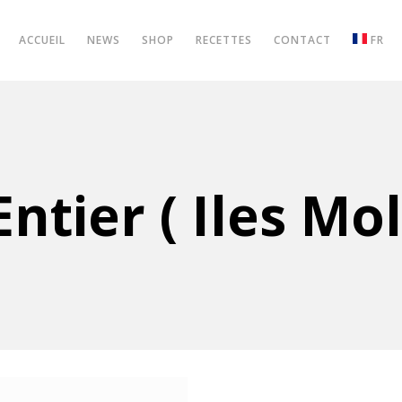
ACCUEIL
NEWS
SHOP
RECETTES
CONTACT
FR
ntier ( Iles Mo