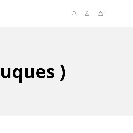
0
luques )