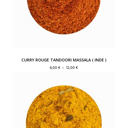
CURRY ROUGE TANDOORI MASSALA ( INDE )
Plage
6,00
€
–
12,00
€
de
prix :
6,00 €
à
12,00 €