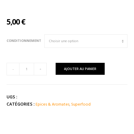
5,00
€
CONDITIONNEMENT
quantité
AJOUTER AU PANIER
-
+
de
GINGEMBRE
Poudre
UGS :
Epices & Aromates
,
Superfood
CATÉGORIES :