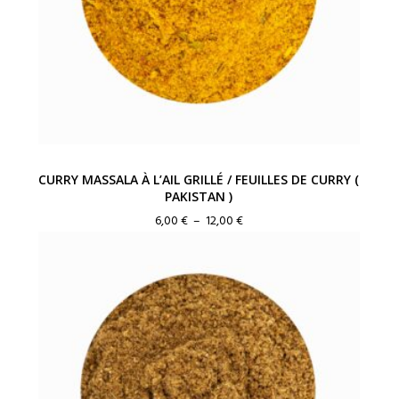
CURRY MASSALA À L’AIL GRILLÉ / FEUILLES DE CURRY (
PAKISTAN )
Plage
6,00
€
–
12,00
€
de
prix :
6,00 €
à
12,00 €