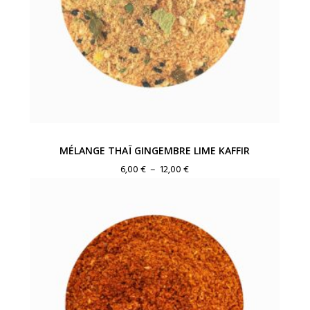
MÉLANGE THAÏ GINGEMBRE LIME KAFFIR
Plage
6,00
€
–
12,00
€
de
prix :
6,00 €
à
12,00 €