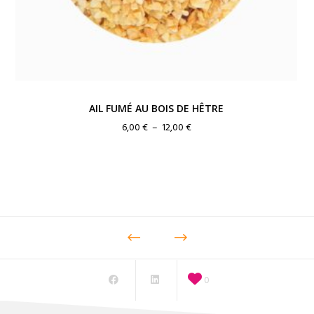
AIL FUMÉ AU BOIS DE HÊTRE
Plage
6,00
€
–
12,00
€
de
prix :
6,00 €
à
12,00 €
0