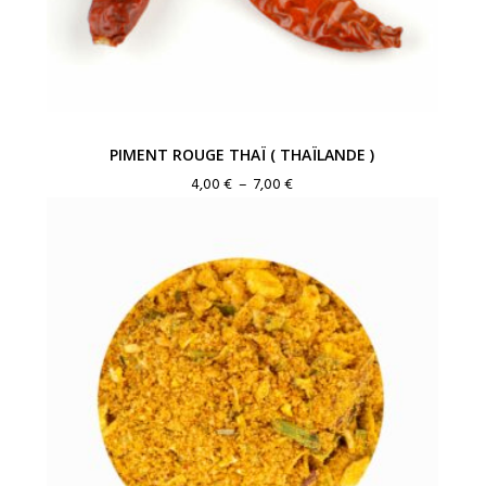
PIMENT ROUGE THAÏ ( THAÏLANDE )
Plage
4,00
€
–
7,00
€
de
prix :
4,00 €
à
7,00 €