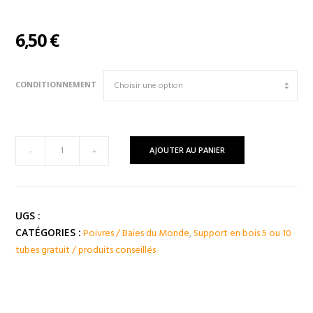
6,50
€
CONDITIONNEMENT
quantité
AJOUTER AU PANIER
-
+
de
Poivre
Noir
de
UGS :
Nam
Poivres / Baies du Monde
,
Support en bois 5 ou 10
CATÉGORIES :
Bô
tubes gratuit / produits conseillés
-
Vietnam