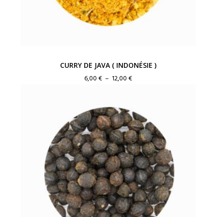
CURRY DE JAVA ( INDONÉSIE )
Plage
6,00
€
–
12,00
€
de
prix :
6,00 €
à
12,00 €