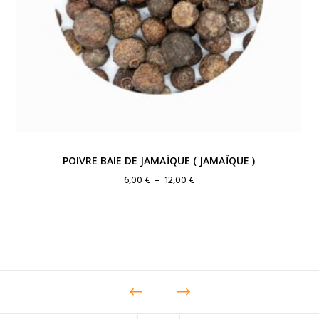
POIVRE BAIE DE JAMAÏQUE ( JAMAÏQUE )
Plage
6,00
€
–
12,00
€
de
prix :
6,00 €
à
12,00 €