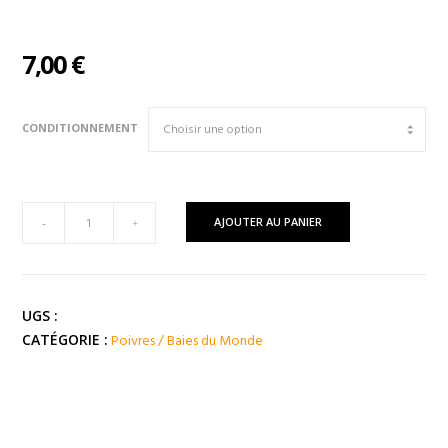
7,00
€
CONDITIONNEMENT
quantité
AJOUTER AU PANIER
-
+
de
Poivre
Blanc
de
UGS :
KAMPOT
Poivres / Baies du Monde
CATÉGORIE :
(
Cambodge
)