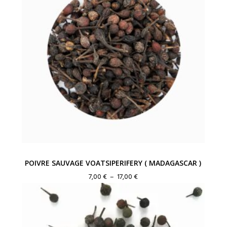
POIVRE SAUVAGE VOATSIPERIFERY ( MADAGASCAR )
Plage
7,00
€
–
17,00
€
de
prix :
7,00 €
à