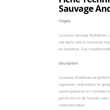
Sauvage And
Origine:
Le poivre sauvage Andaliman, 
une épice rare et précieuse or
en Indonésie. Il est traditionne
Description:
Le poivre Andaliman se présen
rugueuses, regroupées en grap
saveur piquante et citronnée à
poivre noir et de Sichuan, av
caractéristiques.