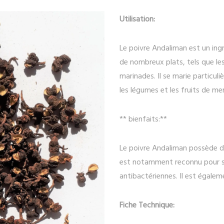
Utilisation:
Le poivre Andaliman est un ingré
de nombreux plats, tels que les 
marinades. Il se marie particul
les légumes et les fruits de mer
** bienfaits:**
Le poivre Andaliman possède de
est notamment reconnu pour se
antibactériennes. Il est égalem
Fiche Technique: