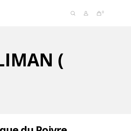
0
LIMAN (
ique du Poivre