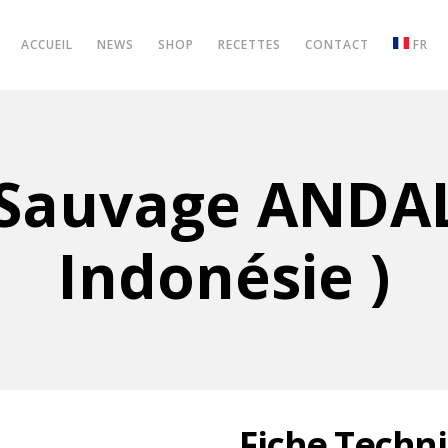
ACCUEIL
NEWS
SHOP
RECETTES
CONTACT
FR
 Sauvage ANDA
Indonésie )
Fiche Techn