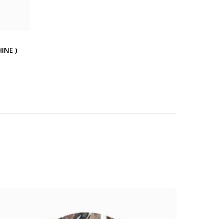
INE )