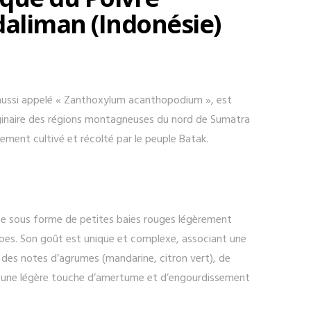
aliman (Indonésie)
aussi appelé « Zanthoxylum acanthopodium », est
iginaire des régions montagneuses du nord de Sumatra
llement cultivé et récolté par le peuple Batak.
te sous forme de petites baies rouges légèrement
pes. Son goût est unique et complexe, associant une
 des notes d’agrumes (mandarine, citron vert), de
ec une légère touche d’amertume et d’engourdissement