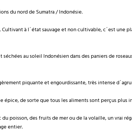
ions du nord de Sumatra / Indonésie.
ultivant à l´état sauvage et non cultivable, c´est une pla
sont séchées au soleil Indonésien dans des paniers de rose
gèrement piquante et engourdissante, très intense d´agr
tte épice, de sorte que tous les aliments sont perçus plus 
 poisson, des fruits de mer ou de la volaille, un vrai régal
ge entier.