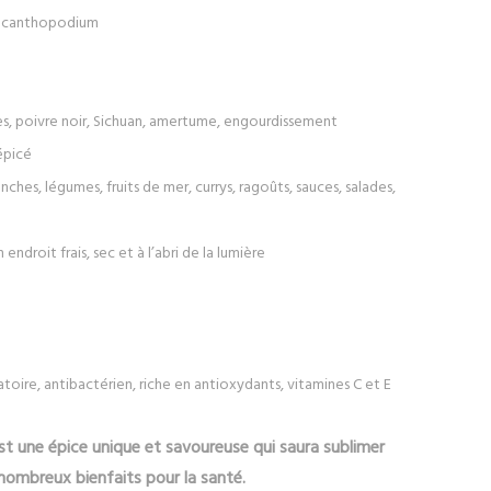
acanthopodium
es, poivre noir, Sichuan, amertume, engourdissement
 épicé
anches, légumes, fruits de mer, currys, ragoûts, sauces, salades,
ndroit frais, sec et à l’abri de la lumière
matoire, antibactérien, riche en antioxydants, vitamines C et E
t une épice unique et savoureuse qui saura sublimer
nombreux bienfaits pour la santé.