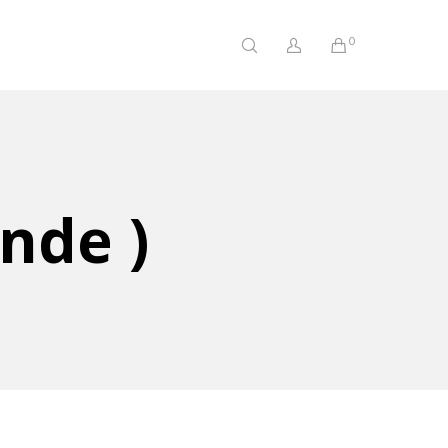
0
nde )