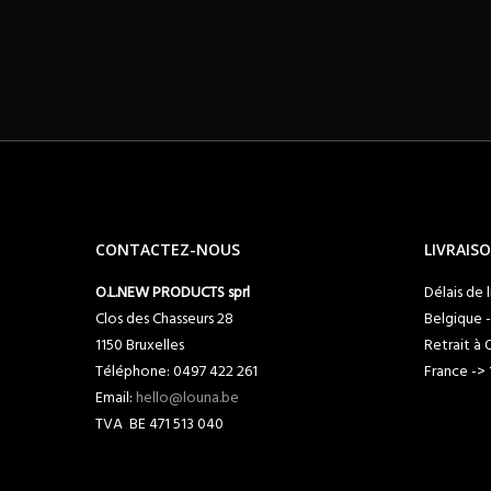
CONTACTEZ-NOUS
LIVRAIS
O.L.NEW PRODUCTS sprl
Délais de 
Clos des Chasseurs 28
Belgique -
1150 Bruxelles
Retrait à 
Téléphone: 0497 422 261
France -> 
Email:
hello@louna.be
TVA BE 471 513 040