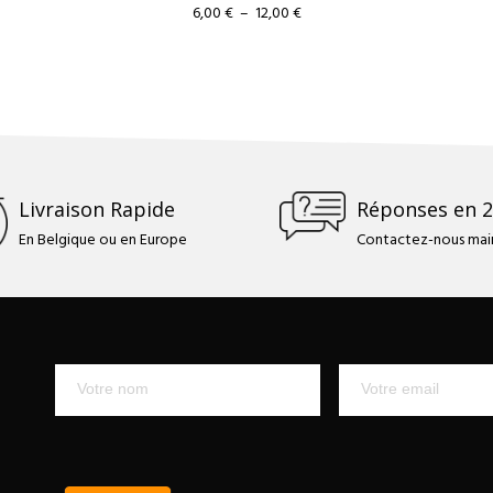
Plage
6,00
€
–
12,00
€
de
prix :
6,00 €
à
12,00 €
Livraison Rapide
Réponses en 
En Belgique ou en Europe
Contactez-nous main
Mailchimp