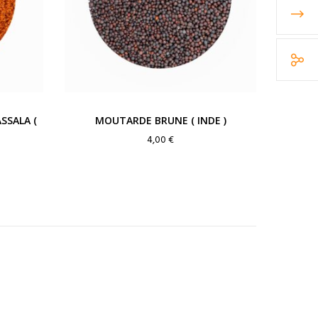
SSALA (
MOUTARDE BRUNE ( INDE )
4,00
€
ge
:
 €
0 €