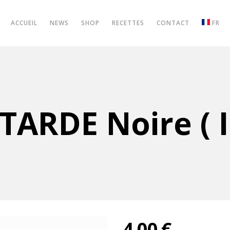
ACCUEIL
NEWS
SHOP
RECETTES
CONTACT
FR
ARDE Noire ( I
4,00
€