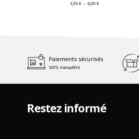
Plage
3,50
€
–
6,00
€
de
prix :
3,50 €
à
6,00 €
Paiements sécurisés
100% tranquillité
Restez informé