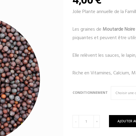
Jolie Plante annuelle de la Fami
Les graines de
Moutarde Noire
piquantes et peuvent être utili
Elle relèvent les sauces, le lapin,
Riche en Vitamines, Calcium, 
CONDITIONNEMENT
quantité
AJOUTER A
-
+
de
MOUTARDE