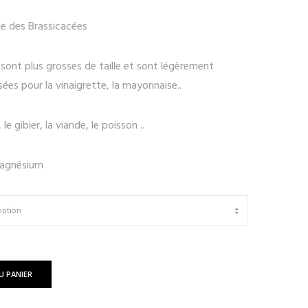
lle des Brassicacées
sont plus grosses de taille et sont légèrement
sées pour la vinaigrette, la mayonnaise..
 le gibier, la viande, le poisson ..
Magnésium
U PANIER