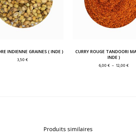
RE INDIENNE GRAINES ( INDE )
CURRY ROUGE TANDOORI MA
INDE )
3,50
€
Pla
6,00
€
–
12,00
€
de
prix 
6,00
à
12,0
Produits similaires