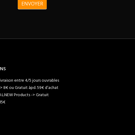
ENVOYER
ONS
livraison entre 4/5 jours ouvrables
> 8€ ou Gratuit àpd. 59€ d’achat
O.L.NEW Products -> Gratuit
15€