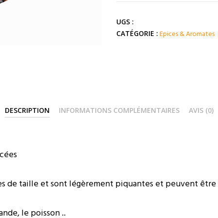
Noire
(
UGS :
Inde
Epices & Aromates
CATÉGORIE :
)
DESCRIPTION
INFORMATIONS COMPLÉMENTAIRES
AVIS (0)
acées
s de taille et sont légèrement piquantes et peuvent être u
iande, le poisson ..