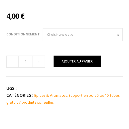
4,00
€
CONDITIONNEMENT
quantité
AJOUTER AU PANIER
-
+
de
MOUTARDE
Blonde
(
UGS :
Canada
Epices & Aromates
,
Support en bois 5 ou 10 tubes
CATÉGORIES :
)
gratuit / produits conseillés