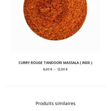
CURRY ROUGE TANDOORI MASSALA ( INDE )
Plage
6,00
€
–
12,00
€
de
prix :
6,00 €
à
12,00 €
Produits similaires