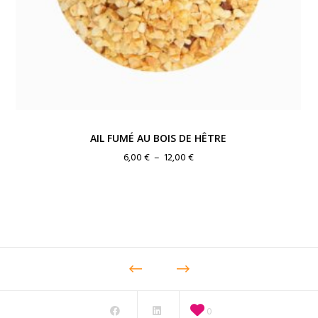
AIL FUMÉ AU BOIS DE HÊTRE
Plage
6,00
€
–
12,00
€
de
prix :
6,00 €
à
12,00 €
0