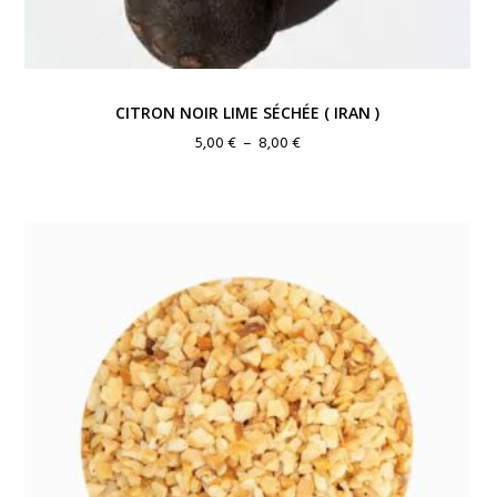
CITRON NOIR LIME SÉCHÉE ( IRAN )
Plage
5,00
€
–
8,00
€
de
prix :
5,00 €
à
8,00 €