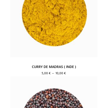
CURRY DE MADRAS ( INDE )
Plage
5,00
€
–
10,00
€
de
prix :
5,00 €
à
10,00 €