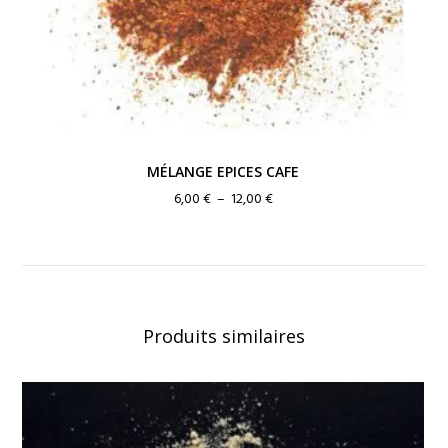
MÉLANGE EPICES CAFE
Plage
6,00
€
–
12,00
€
de
prix :
6,00 €
à
12,00 €
Produits similaires