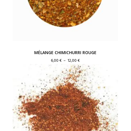
MÉLANGE CHIMICHURRI ROUGE
Plage
6,00
€
–
12,00
€
de
prix :
6,00 €
à
12,00 €