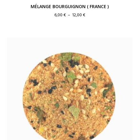
MÉLANGE BOURGUIGNON ( FRANCE )
Plage
6,00
€
–
12,00
€
de
prix :
6,00 €
à
12,00 €