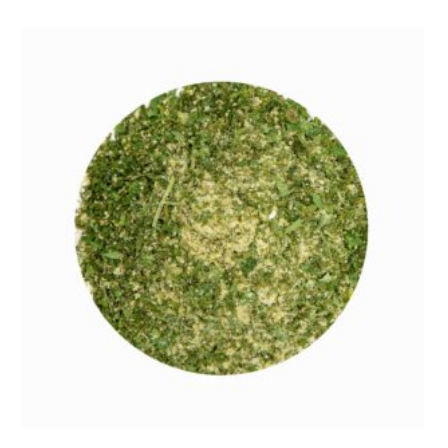
prix :
6,00 €
à
12,00 €