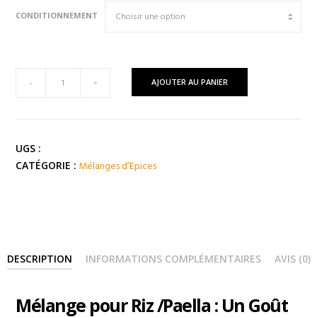
prix :
CONDITIONNEMENT
6,00 €
à
12,00 €
quantité
AJOUTER AU PANIER
-
+
de
Mélange
pour
RIZ
UGS :
/
Mélanges d’Epices
CATÉGORIE :
PAELLA
(
Espagne
)
DESCRIPTION
INFORMATIONS COMPLÉMENTAIRES
AVIS (0)
Mélange pour Riz /Paella : Un Goût