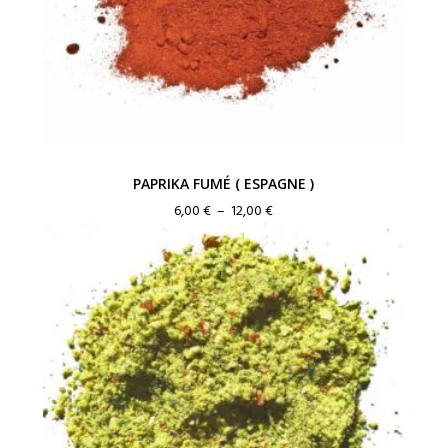
PAPRIKA FUMÉ ( ESPAGNE )
Plage
6,00
€
–
12,00
€
de
prix :
6,00 €
à
12,00 €