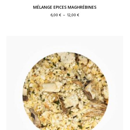
MÉLANGE EPICES MAGHRÉBINES
Plage
6,00
€
–
12,00
€
de
prix :
6,00 €
à
12,00 €