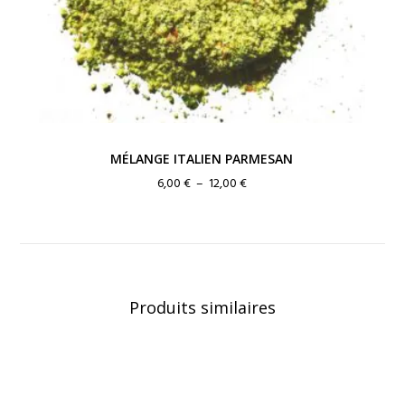
MÉLANGE ITALIEN PARMESAN
Plage
6,00
€
–
12,00
€
de
prix :
6,00 €
à
12,00 €
Produits similaires