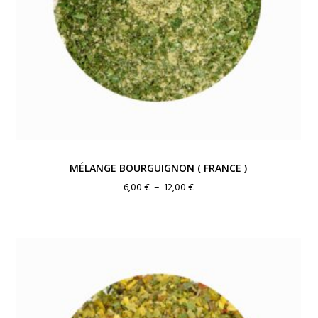
MÉLANGE BOURGUIGNON ( FRANCE )
Plage
6,00
€
–
12,00
€
de
prix :
6,00 €
à
12,00 €