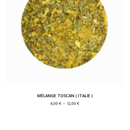
MÉLANGE TOSCAN ( ITALIE )
Plage
6,00
€
–
12,00
€
de
prix :
6,00 €