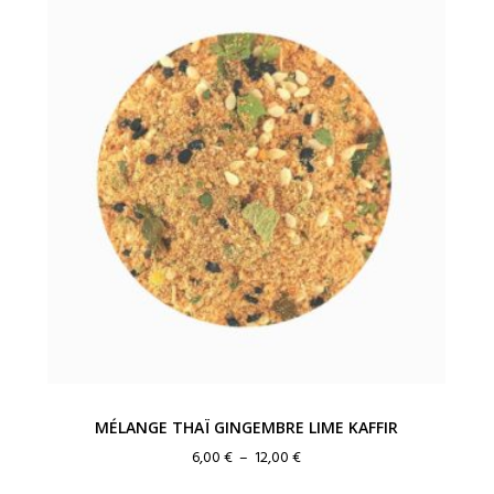
MÉLANGE THAÏ GINGEMBRE LIME KAFFIR
Plage
6,00
€
–
12,00
€
de