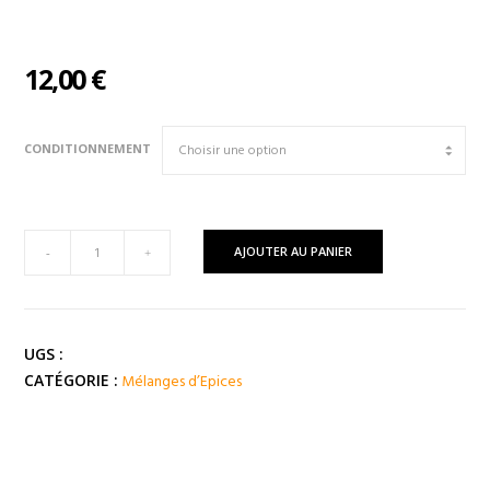
12,00
€
CONDITIONNEMENT
quantité
AJOUTER AU PANIER
-
+
de
Mélange
SATE
aux
UGS :
Arachides
Mélanges d’Epices
CATÉGORIE :
(
Chine
)