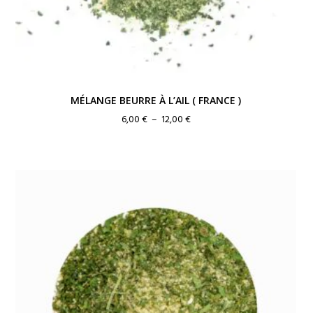
MÉLANGE BEURRE À L’AIL ( FRANCE )
Plage
6,00
€
–
12,00
€
de
prix :
6,00 €
à
12,00 €