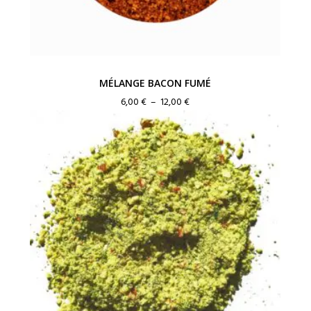
MÉLANGE BACON FUMÉ
Plage
6,00
€
–
12,00
€
de
prix :
6,00 €
à
12,00 €