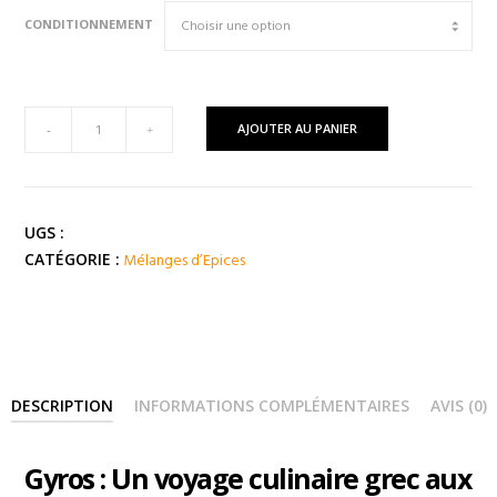
prix :
CONDITIONNEMENT
6,00 €
à
12,00 €
quantité
AJOUTER AU PANIER
-
+
de
Mélange
Grec
PITTA
UGS :
GYROS
Mélanges d’Epices
CATÉGORIE :
(
Grèce
)
DESCRIPTION
INFORMATIONS COMPLÉMENTAIRES
AVIS (0)
Gyros : Un voyage culinaire grec aux