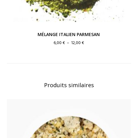
MÉLANGE ITALIEN PARMESAN
Plage
6,00
€
–
12,00
€
de
prix :
6,00 €
à
12,00 €
Produits similaires