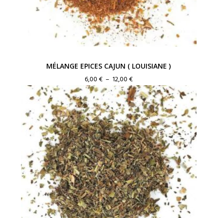
MÉLANGE EPICES CAJUN ( LOUISIANE )
Plage
6,00
€
–
12,00
€
de
prix :
6,00 €
à
12,00 €