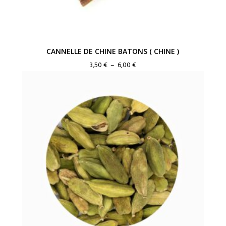
CANNELLE DE CHINE BATONS ( CHINE )
Plage
3,50
€
–
6,00
€
de
prix :
3,50 €
à
6,00 €