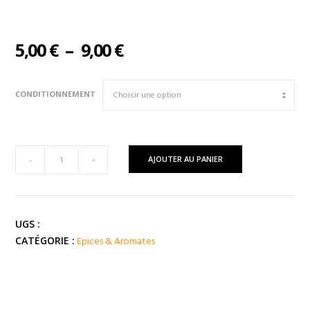
Plage
5,00
€
–
9,00
€
de
prix :
CONDITIONNEMENT
5,00 €
à
9,00 €
quantité
AJOUTER AU PANIER
-
+
de
ANIS
ETOILE
/
UGS :
BADIANE
Epices & Aromates
CATÉGORIE :
(
Chine
)