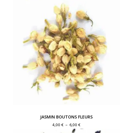
JASMIN BOUTONS FLEURS
Plage
4,00
€
–
6,00
€
de