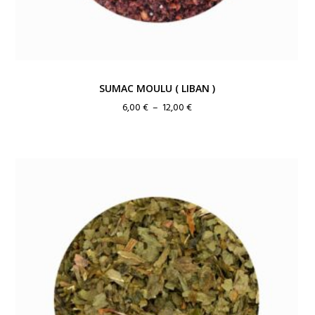
SUMAC MOULU ( LIBAN )
Plage
6,00
€
–
12,00
€
de
prix :
6,00 €
à
12,00 €