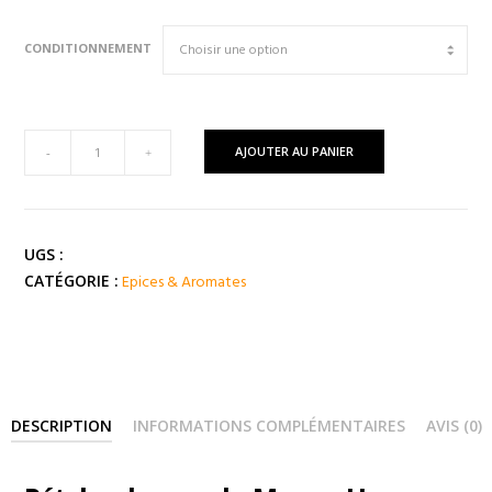
CONDITIONNEMENT
quantité
AJOUTER AU PANIER
-
+
de
ROSES
Pétales
Fleurs
UGS :
(
Epices & Aromates
CATÉGORIE :
Maroc
)
DESCRIPTION
INFORMATIONS COMPLÉMENTAIRES
AVIS (0)