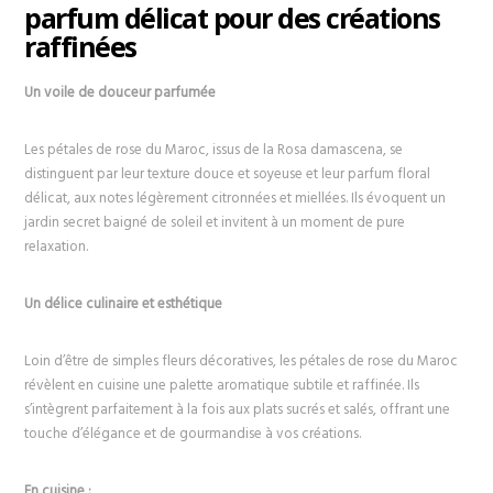
parfum délicat pour des créations
raffinées
Un voile de douceur parfumée
Les pétales de rose du Maroc, issus de la Rosa damascena, se
distinguent par leur texture douce et soyeuse et leur parfum floral
délicat, aux notes légèrement citronnées et miellées. Ils évoquent un
jardin secret baigné de soleil et invitent à un moment de pure
relaxation.
Un délice culinaire et esthétique
Loin d’être de simples fleurs décoratives, les pétales de rose du Maroc
révèlent en cuisine une palette aromatique subtile et raffinée. Ils
s’intègrent parfaitement à la fois aux plats sucrés et salés, offrant une
touche d’élégance et de gourmandise à vos créations.
En cuisine :