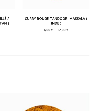
LLÉ /
CURRY ROUGE TANDOORI MASSALA (
TAN )
INDE )
ge
Plage
6,00
€
–
12,00
€
de
:
prix :
 €
6,00 €
à
0 €
12,00 €