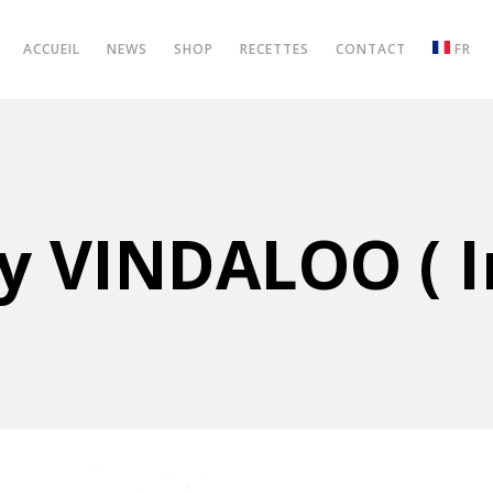
ACCUEIL
NEWS
SHOP
RECETTES
CONTACT
FR
y VINDALOO ( I