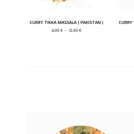
CURRY TIKKA MASSALA ( PAKISTAN )
CURRY 
Plage
6,00
€
–
12,00
€
de
prix :
6,00 €
à
12,00 €