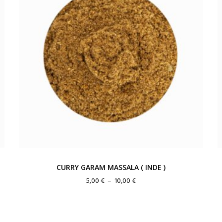
CURRY GARAM MASSALA ( INDE )
Plage
5,00
€
–
10,00
€
de
prix :
5,00 €