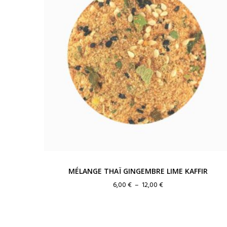
MÉLANGE THAÏ GINGEMBRE LIME KAFFIR
Plage
6,00
€
–
12,00
€
de
prix :
6,00 €