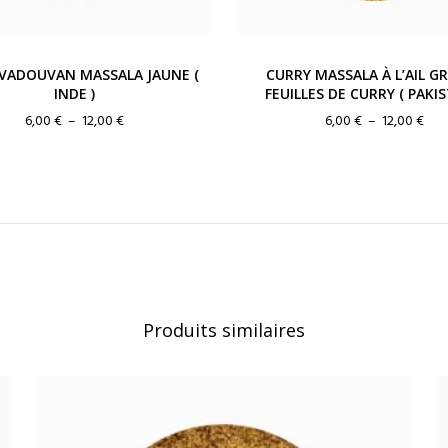
VADOUVAN MASSALA JAUNE (
CURRY MASSALA À L’AIL GRI
INDE )
FEUILLES DE CURRY ( PAKIS
Plage
Pla
6,00
€
–
12,00
€
6,00
€
–
12,00
€
de
de
prix :
prix 
6,00 €
6,00
à
à
12,00 €
12,0
Produits similaires