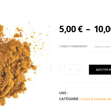
5,00
€
–
10,
CONDITIONNEMENT
quantité
AJOUTER A
-
+
de
Curry
VINDALOO
(
UGS :
Inde
Currys & Massalas 
CATÉGORIE :
)