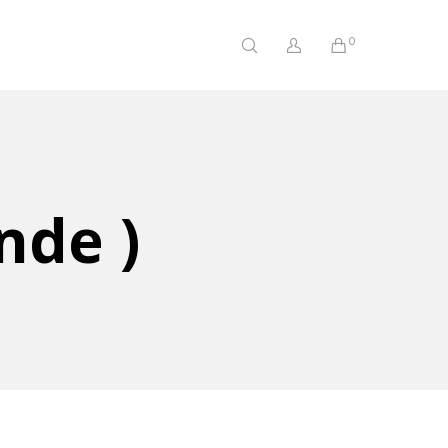
0
nde )