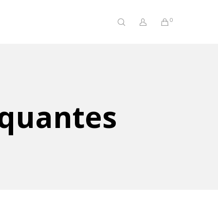
0
iquantes