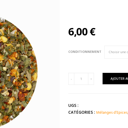
6,00
€
CONDITIONNEMENT
quantité
AJOUTER A
-
+
de
Aromates
Italiennes
Piquantes
UGS :
Mélanges d’Epices
CATÉGORIES :