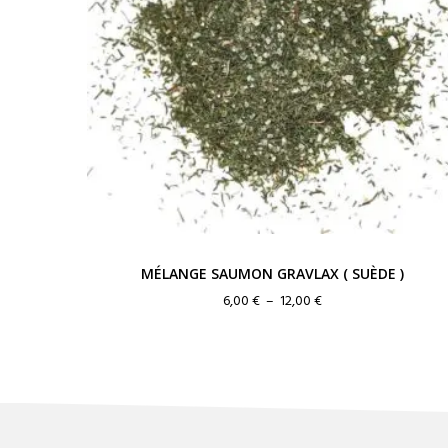
MÉLANGE SAUMON GRAVLAX ( SUÈDE )
Plage
6,00
€
–
12,00
€
de
prix :
6,00 €
à
12,00 €