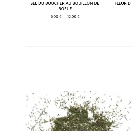
SEL DU BOUCHER AU BOUILLON DE
FLEUR D
BOEUF
Plage
6,00
€
–
12,00
€
de
prix :
6,00 €
à
12,00 €