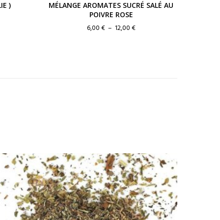
E )
MÉLANGE AROMATES SUCRÉ SALÉ AU
POIVRE ROSE
ge
Plage
6,00
€
–
12,00
€
de
:
prix :
 €
6,00 €
à
0 €
12,00 €