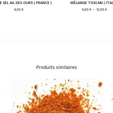
E SEL AIL DES OURS ( FRANCE )
MÉLANGE TOSCAN ( ITALI
Pla
6,00
€
6,00
€
–
12,00
€
de
prix 
6,00
à
12,0
Produits similaires