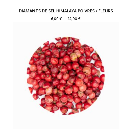
DIAMANTS DE SEL HIMALAYA POIVRES / FLEURS
Plage
6,00
€
–
14,00
€
de
prix :
6,00 €
à
14,00 €