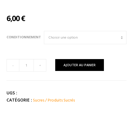
6,00
€
CONDITIONNEMENT
quantité
AJOUTER AU PANIER
-
+
de
MUKHWAS
Fenouil
Doux
UGS :
Glacé
Sucres / Produits Sucrés
CATÉGORIE :
(
Inde
)