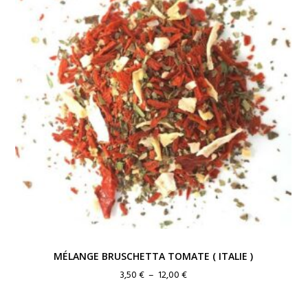
MÉLANGE BRUSCHETTA TOMATE ( ITALIE )
Plage
3,50
€
–
12,00
€
de
prix :