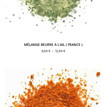
MÉLANGE BEURRE À L’AIL ( FRANCE )
Plage
6,00
€
–
12,00
€
de
prix :
6,00 €
à
12,00 €