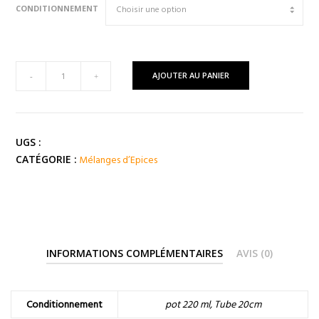
CONDITIONNEMENT
quantité
AJOUTER AU PANIER
-
+
de
Mélange
Miel
Moutarde
UGS :
Mélanges d’Epices
CATÉGORIE :
INFORMATIONS COMPLÉMENTAIRES
AVIS (0)
Conditionnement
pot 220 ml, Tube 20cm