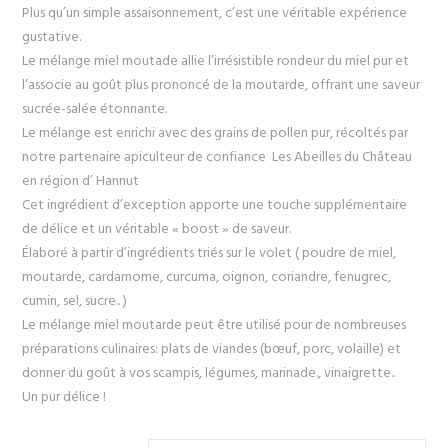
prix :
Plus qu’un simple assaisonnement, c’est une véritable expérience
6,00 €
gustative.
à
Le mélange miel moutade allie l’irrésistible rondeur du miel pur et
12,00 €
l’associe au goût plus prononcé de la moutarde, offrant une saveur
sucrée-salée étonnante.
Le mélange est enrichi avec des grains de pollen pur, récoltés par
notre partenaire apiculteur de confiance Les Abeilles du Château
en région d’ Hannut
Cet ingrédient d’exception apporte une touche supplémentaire
de délice et un véritable « boost » de saveur.
Élaboré à partir d’ingrédients triés sur le volet ( poudre de miel,
moutarde, cardamome, curcuma, oignon, coriandre, fenugrec,
cumin, sel, sucre.. )
Le mélange miel moutarde peut être utilisé pour de nombreuses
préparations culinaires: plats de viandes (bœuf, porc, volaille) et
donner du goût à vos scampis, légumes, marinade., vinaigrette..
Un pur délice !